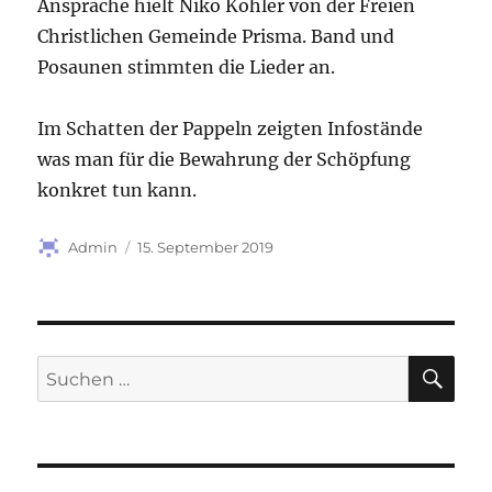
Ansprache hielt Niko Kohler von der Freien
Christlichen Gemeinde Prisma. Band und
Posaunen stimmten die Lieder an.
Im Schatten der Pappeln zeigten Infostände
was man für die Bewahrung der Schöpfung
konkret tun kann.
Autor
Veröffentlicht
Admin
15. September 2019
am
SU
Suchen
nach: