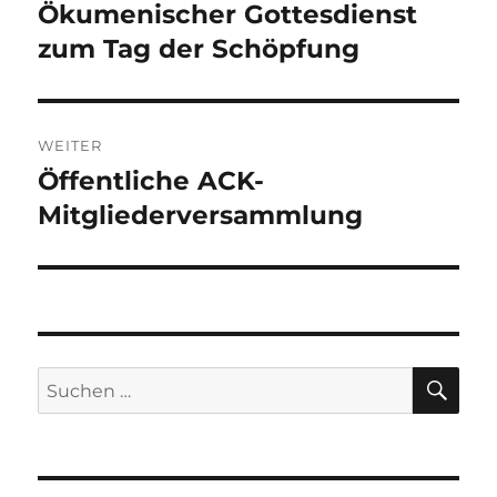
Ökumenischer Gottesdienst
Vorheriger
Beitrag:
zum Tag der Schöpfung
WEITER
Öffentliche ACK-
Nächster
Beitrag:
Mitgliederversammlung
SU
Suchen
nach: