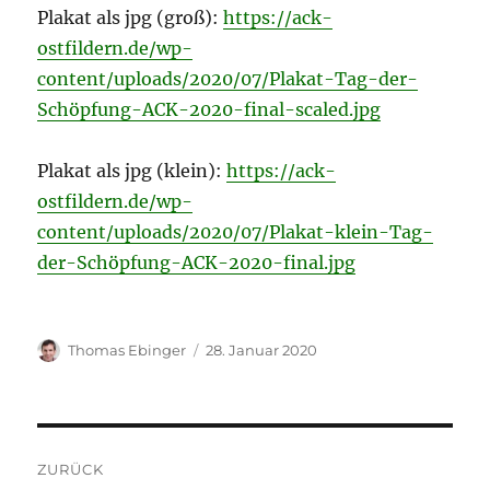
Plakat als jpg (groß):
https://ack-
ostfildern.de/wp-
content/uploads/2020/07/Plakat-Tag-der-
Schöpfung-ACK-2020-final-scaled.jpg
Plakat als jpg (klein):
https://ack-
ostfildern.de/wp-
content/uploads/2020/07/Plakat-klein-Tag-
der-Schöpfung-ACK-2020-final.jpg
Autor
Veröffentlicht
Thomas Ebinger
28. Januar 2020
am
Beitragsnavigation
ZURÜCK