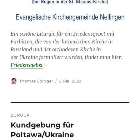
Ein schöne Liturgie für ein Friedensgebet mit
Fürbitten, die von der lutherischen Kirche in
Russland und der orthodoxen Kirche in
der Ukraine formuliert wurden, findet man hier:
Friedensgebet
Autor
Veröffentlicht
Thomas Ebinger
6. Mai 2022
am
Beitragsnavigation
ZURÜCK
Kundgebung für
Vorheriger
Beitrag:
Poltawa/Ukraine