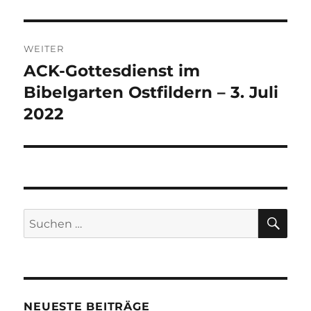
WEITER
ACK-Gottesdienst im
Nächster
Beitrag:
Bibelgarten Ostfildern – 3. Juli
2022
SU
Suchen
nach:
NEUESTE BEITRÄGE